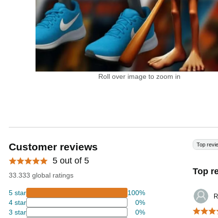
Roll over image to zoom in
Customer reviews
Top revi
5 out of 5
Top r
33.333 global ratings
5 star
100%
R
4 star
0%
3 star
0%