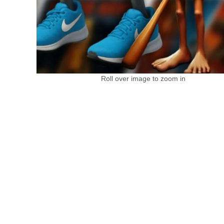
Roll over image to zoom in