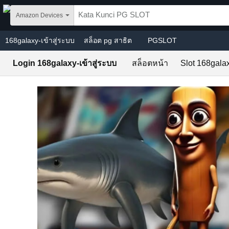
Skip to main content
Amazon Devices
168galaxy-เข้าสู่ระบบ
สล็อต pg สาธิต
PGSLOT
Login 168galaxy-เข้าสู่ระบบ
สล็อตหน้า
Slot 168galax