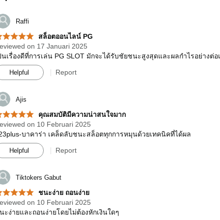
Raffi
สล็อตออนไลน์ PG
eviewed on 17 Januari 2025
ป็นเรื่องดีที่การเล่น PG SLOT มักจะได้รับชัยชนะสูงสุดและผลกำไรอย่างต่อเ
Report
Helpful
Ajis
คุณสมบัติมีความน่าสนใจมาก
eviewed on 10 Februari 2025
23plus-บาคาร่า เคล็ดลับชนะสล็อตทุกการหมุนด้วยเทคนิคที่ได้ผล
Report
Helpful
Tiktokers Gabut
ชนะง่าย ถอนง่าย
eviewed on 10 Februari 2025
นะง่ายและถอนง่ายโดยไม่ต้องหักเงินใดๆ