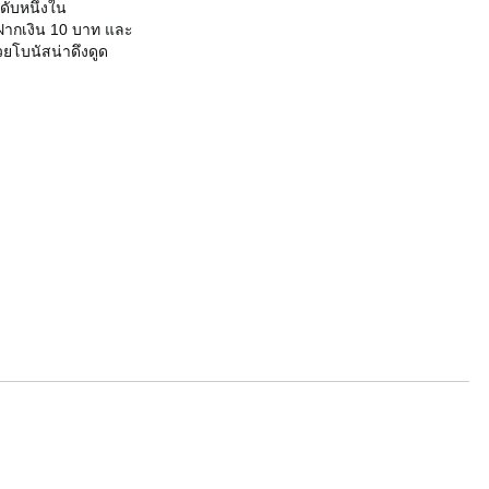
นดับหนึ่งใน
ฝากเงิน 10 บาท และ
วยโบนัสน่าดึงดูด