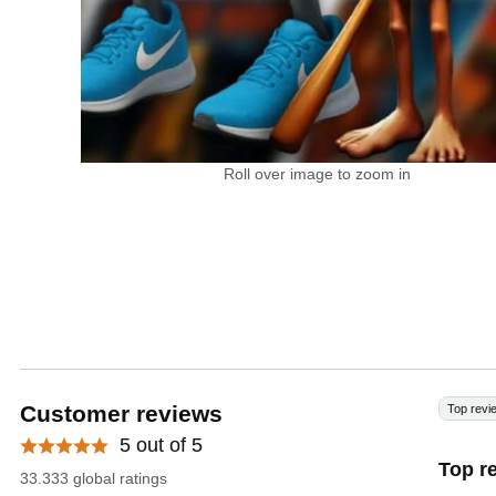
Roll over image to zoom in
Customer reviews
Top revi
5 out of 5
Top r
33.333 global ratings