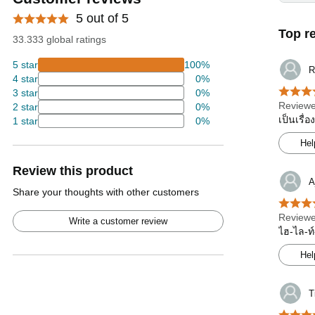
5 out of 5
Top r
33.333 global ratings
5 star
100%
R
4 star
0%
3 star
0%
Reviewe
2 star
0%
เป็นเรื่
1 star
0%
Hel
Review this product
A
Share your thoughts with other customers
Reviewe
Write a customer review
ไฮ-ไล-ท
Hel
T