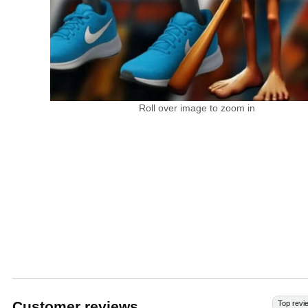
Roll over image to zoom in
Customer reviews
Top revi