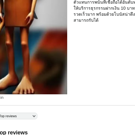
ตัวแทนการพนันที่เชื่อถือได้อันดับ
ให้บริการธุรกรรมฝากเงิน 10 บาท
รวดเร็วมาก พร้อมด้วยโบนัสน่าดึง
สามารถรับได้
in
Top reviews
op reviews