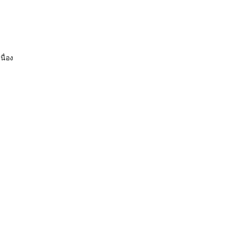
นื่อง