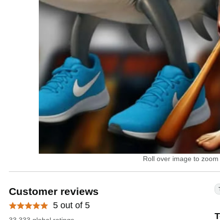
Roll over image to zoom 
Customer reviews
5 out of 5
T