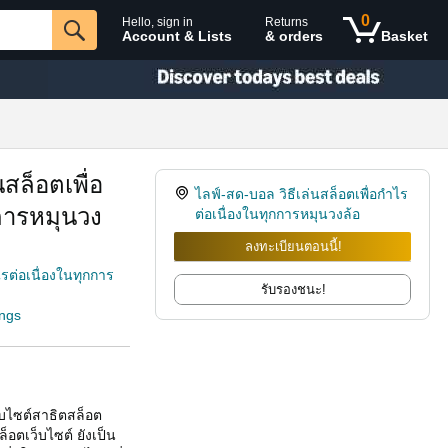
0
Hello, sign in
Returns
Account & Lists
& orders
Basket
นสล็อตเพื่อ
ไลฟ์-สด-บอล วิธีเล่นสล็อตเพื่อกำไร
การหมุนวง
ต่อเนื่องในทุกการหมุนวงล้อ
ลงทะเบียนตอนนี้!
ไรต่อเนื่องในทุกการ
รับรองชนะ!
ings
็บไซต์สาธิตสล็อต
อตเว็บไซต์ ยังเป็น