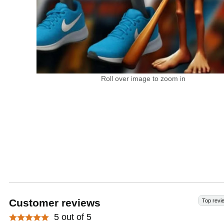
Roll over image to zoom in
Customer reviews
Top revi
5 out of 5