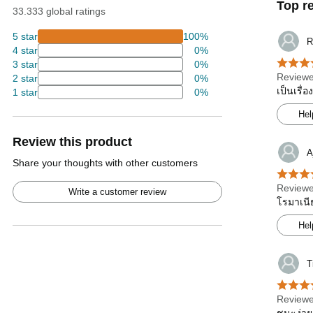
Top r
33.333 global ratings
5 star
100%
R
4 star
0%
3 star
0%
Reviewe
2 star
0%
เป็นเรื่
1 star
0%
Hel
Review this product
A
Share your thoughts with other customers
Reviewe
Write a customer review
โรมาเนีย
Hel
T
Reviewe