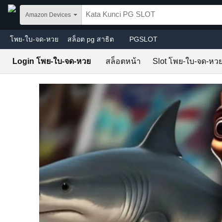
Skip to main content
Amazon Devices
โพย-ใบ-จด-หวย
สล็อต pg สาธิต
PGSLOT
Login โพย-ใบ-จด-หวย
สล็อตหน้า
Slot โพย-ใบ-จด-หว