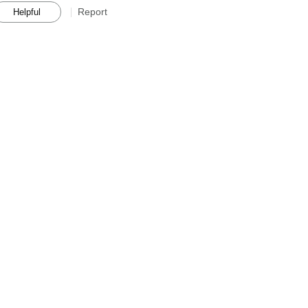
Report
Helpful