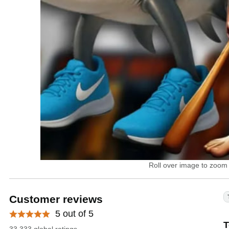
Roll over image to zoom 
Customer reviews
5 out of 5
T