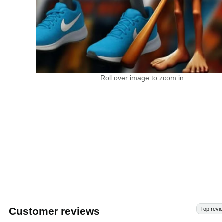
Roll over image to zoom in
Customer reviews
Top revi