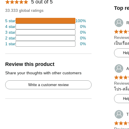
5 out of 5
Top r
33.333 global ratings
5 star
100%
R
4 star
0%
3 star
0%
Reviewe
2 star
0%
เป็นเรื่
1 star
0%
Hel
Review this product
A
Share your thoughts with other customers
Reviewe
Write a customer review
โปร-สล็อ
Hel
T