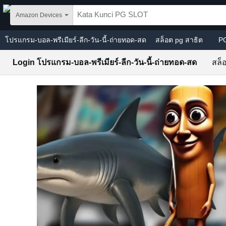
Skip to main content
Amazon Devices
โปรแกรม-บอล-พรีเมียร์-ลีก-วัน-นี้-ถ่ายทอด-สด
สล็อต pg สาธิต
P
Login โปรแกรม-บอล-พรีเมียร์-ลีก-วัน-นี้-ถ่ายทอด-สด
สล็