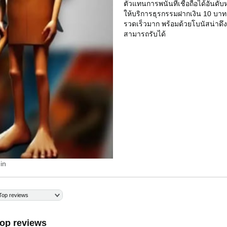
ตัวแทนการพนันที่เชื่อถือได้อันดับ
ให้บริการธุรกรรมฝากเงิน 10 บาท
รวดเร็วมาก พร้อมด้วยโบนัสน่าดึง
สามารถรับได้
in
Top reviews
op reviews