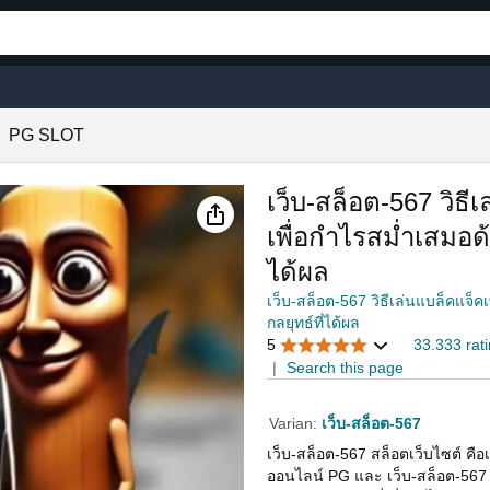
PG SLOT
เว็บ-สล็อต-567 วิธี
เพื่อกำไรสม่ำเสมอด้
ได้ผล
เว็บ-สล็อต-567 วิธีเล่นแบล็คแจ็ค
กลยุทธ์ที่ได้ผล
5
33.333 rat
|
Search this page
Varian:
เว็บ-สล็อต-567
เว็บ-สล็อต-567 สล็อตเว็บไซต์ คือ
ออนไลน์ PG และ เว็บ-สล็อต-567 ส