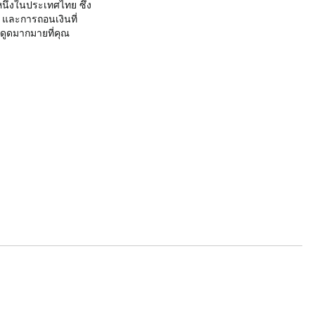
หนึ่งในประเทศไทย ซึ่ง
 และการถอนเงินที่
ดูดมากมายที่คุณ