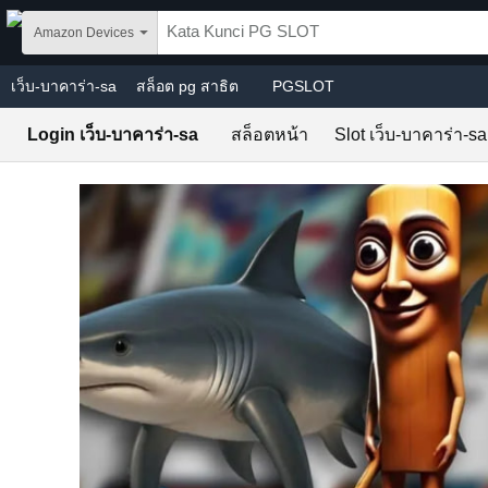
Skip to main content
Amazon Devices
เว็บ-บาคาร่า-sa
สล็อต pg สาธิต
PGSLOT
Login เว็บ-บาคาร่า-sa
สล็อตหน้า
Slot เว็บ-บาคาร่า-sa