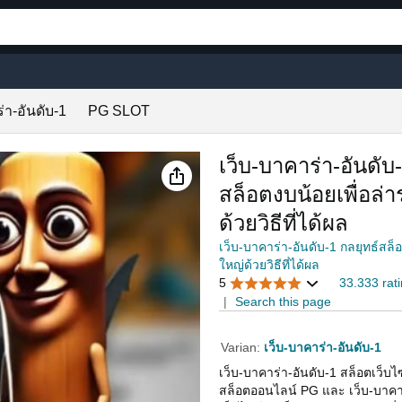
่า-อันดับ-1
PG SLOT
เว็บ-บาคาร่า-อันดับ
สล็อตงบน้อยเพื่อล่า
ด้วยวิธีที่ได้ผล
เว็บ-บาคาร่า-อันดับ-1 กลยุทธ์สล็อ
ใหญ่ด้วยวิธีที่ได้ผล
5
33.333 rat
|
Search this page
Varian:
เว็บ-บาคาร่า-อันดับ-1
เว็บ-บาคาร่า-อันดับ-1 สล็อตเว็บไซ
สล็อตออนไลน์ PG และ เว็บ-บาคาร