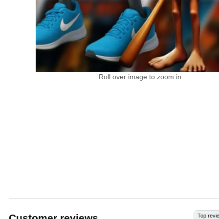
Roll over image to zoom in
Customer reviews
Top revi