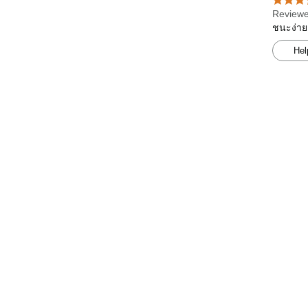
Reviewe
ชนะง่าย
Hel