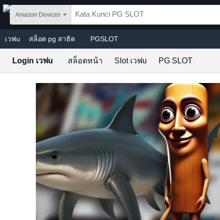
Skip to main content
Amazon Devices
เวฟu
สล็อต pg สาธิต
PGSLOT
Login เวฟu
สล็อตหน้า
Slot เวฟu
PG SLOT