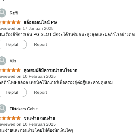
Raffi
สล็อตออนไลน์ PG
eviewed on 17 Januari 2025
ป็นเรื่องดีที่การเล่น PG SLOT มักจะได้รับชัยชนะสูงสุดและผลกำไรอย่างต่อเ
Report
Helpful
Ajis
คุณสมบัติมีความน่าสนใจมาก
eviewed on 10 Februari 2025
ดลต้าไทย-สล็อต เทคนิคโป๊กเกอร์เพื่อครองคู่ต่อสู้และควบคุมเกม
Report
Helpful
Tiktokers Gabut
ชนะง่าย ถอนง่าย
eviewed on 10 Februari 2025
นะง่ายและถอนง่ายโดยไม่ต้องหักเงินใดๆ