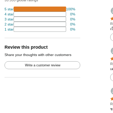
33.333 global ratings
5 star
100%
4 star
0%
3 star
0%
R
2 star
0%
เ
1 star
0%
Review this product
Share your thoughts with other customers
R
Write a customer review
เ
R
ช