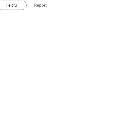
Report
Helpful