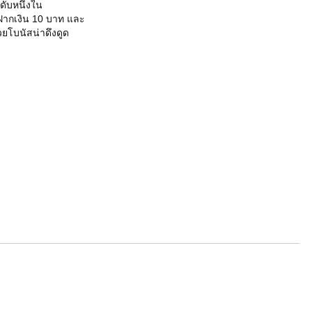
นดับหนึ่งใน
ฝากเงิน 10 บาท และ
วยโบนัสน่าดึงดูด