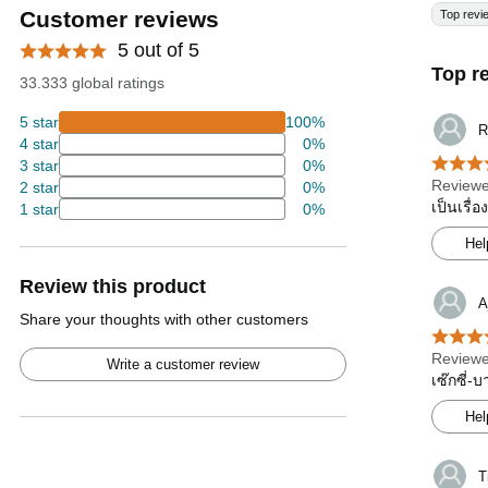
Customer reviews
Top revi
5 out of 5
Top r
33.333 global ratings
5 star
100%
R
4 star
0%
3 star
0%
Reviewe
2 star
0%
เป็นเรื่
1 star
0%
Hel
Review this product
A
Share your thoughts with other customers
Reviewe
Write a customer review
เซ๊กซี่-
Hel
T