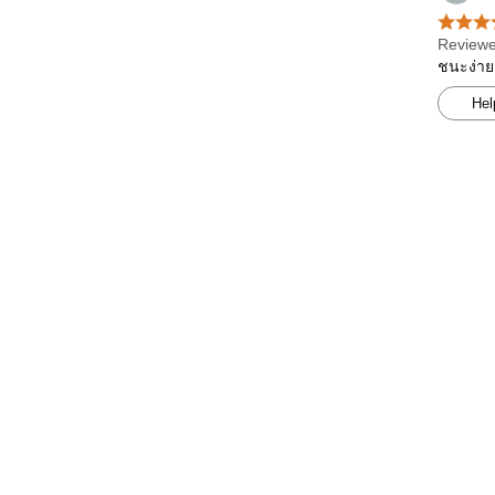
Reviewe
ชนะง่าย
Hel