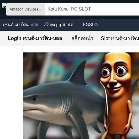
Skip to main content
Amazon Devices
เซนต์-มาร์ติน-บอล
สล็อต pg สาธิต
PGSLOT
Login เซนต์-มาร์ติน-บอล
สล็อตหน้า
Slot เซนต์-มาร์ติ