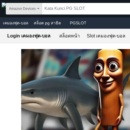
Skip to main content
Amazon Devices
เคมองฟุต-บอล
สล็อต pg สาธิต
PGSLOT
Login เคมองฟุต-บอล
สล็อตหน้า
Slot เคมองฟุต-บอล