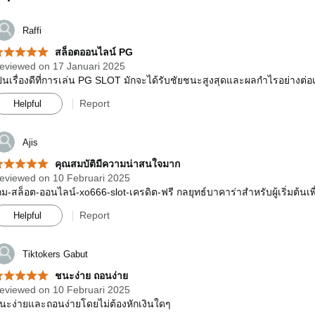
Raffi
สล็อตออนไลน์ PG
eviewed on 17 Januari 2025
ป็นเรื่องดีที่การเล่น PG SLOT มักจะได้รับชัยชนะสูงสุดและผลกำไรอย่างต่อเ
Report
Helpful
Ajis
คุณสมบัติมีความน่าสนใจมาก
eviewed on 10 Februari 2025
กม-สล็อต-ออนไลน์-xo666-slot-เครดิต-ฟรี กลยุทธ์บาคาร่าสำหรับผู้เริ่มต้นเ
Report
Helpful
Tiktokers Gabut
ชนะง่าย ถอนง่าย
eviewed on 10 Februari 2025
นะง่ายและถอนง่ายโดยไม่ต้องหักเงินใดๆ