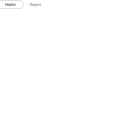
Report
Helpful