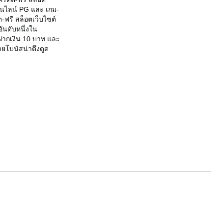
ออนไลน์ PG และ เกม-
-ฟรี สล็อตเว็บไซต์
อันดับหนึ่งใน
ฝากเงิน 10 บาท และ
วยโบนัสน่าดึงดูด