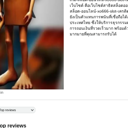
เว็บไซต์ คือเว็บไซต์สาธิตสล็อต
สล็อต-ออนไลน์-xo666-slot-เครดิต
ยังเป็นตัวแทนการพนันที่เชื่อถือได้
ประเทศไทย ซึ่งให้บริการธุรกรรม
การถอนเงินที่รวดเร็วมาก พร้อมด้
มากมายที่คุณสามารถรับได้
in
Top reviews
op reviews