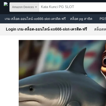
Skip to main content
Amazon Devices
เกม-สล็อต-ออนไลน์-xo666-slot-เครดิต-ฟรี
สล็อต pg สาธิต
PG
Login เกม-สล็อต-ออนไลน์-xo666-slot-เครดิต-ฟรี
สล็อตห