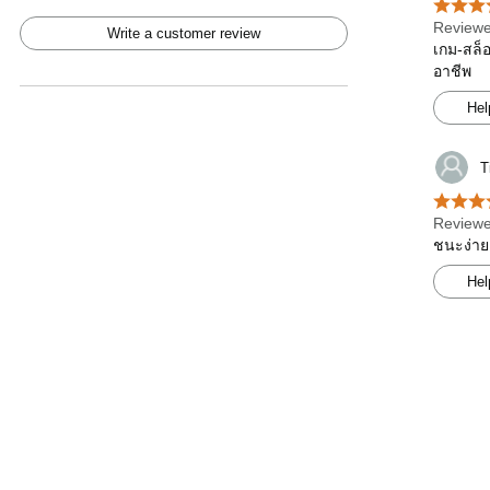
Reviewe
Write a customer review
เกม-สล็อ
อาชีพ
Hel
T
Reviewe
ชนะง่าย
Hel