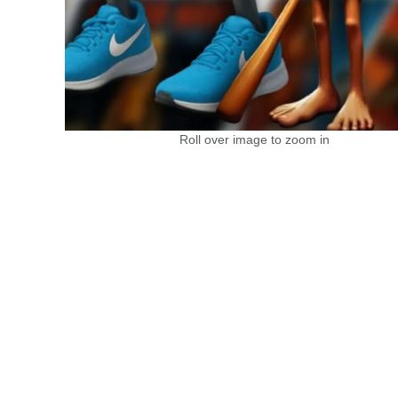
Roll over image to zoom in