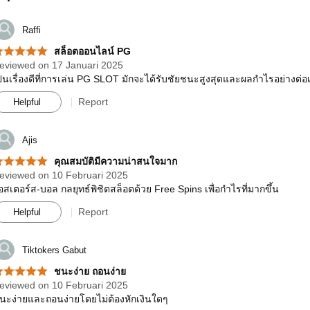
Raffi
สล็อตออนไลน์ PG
eviewed on 17 Januari 2025
ป็นเรื่องดีที่การเล่น PG SLOT มักจะได้รับชัยชนะสูงสุดและผลกำไรอย่างต่อเ
Report
Helpful
Ajis
คุณสมบัติมีความน่าสนใจมาก
eviewed on 10 Februari 2025
อสเตอร์ส-บอล กลยุทธ์พิชิตสล็อตด้วย Free Spins เพื่อกำไรที่มากขึ้น
Report
Helpful
Tiktokers Gabut
ชนะง่าย ถอนง่าย
eviewed on 10 Februari 2025
นะง่ายและถอนง่ายโดยไม่ต้องหักเงินใดๆ