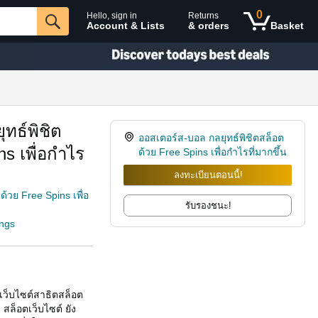
0
Hello, sign in
Returns
Account & Lists
& orders
Basket
ทธ์พิชิต
ออสเตอร์ส-บอล กลยุทธ์พิชิตสล็อต
ns เพื่อกำไร
ด้วย Free Spins เพื่อกำไรที่มากขึ้น
ลงทะเบียนตอนนี้!
้วย Free Spins เพื่อ
รับรองชนะ!
ings
เว็บไซต์สาธิตสล็อต
ล็อตเว็บไซต์ ยัง