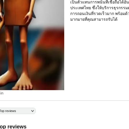
เป็นตัวแทนการพนันที่เชื่อถือได้อั
ประเทศไทย ซึ่งให้บริการธุรกรรม
การถอนเงินที่รวดเร็วมาก พร้อมด้
มากมายที่คุณสามารถรับได้
in
Top reviews
op reviews