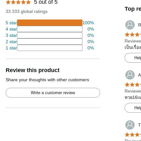
5 out of 5
Top r
33.333 global ratings
5 star
100%
R
4 star
0%
3 star
0%
Reviewe
2 star
0%
เป็นเรื่
1 star
0%
Hel
Review this product
A
Share your thoughts with other customers
Reviewe
Write a customer review
หวย16เม
Hel
T