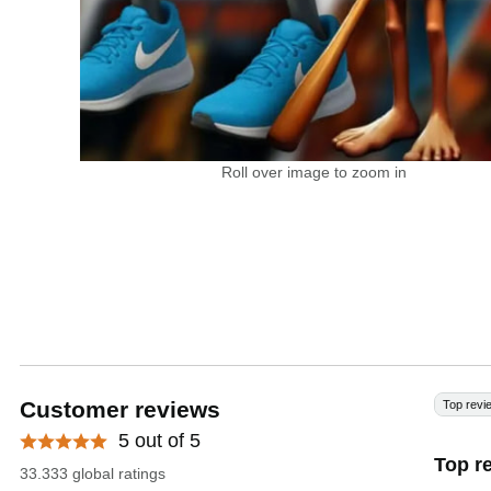
Roll over image to zoom in
Customer reviews
Top revi
5 out of 5
Top r
33.333 global ratings