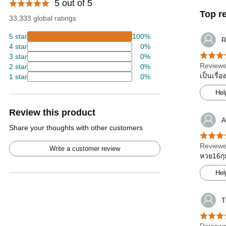
5 out of 5
Top r
33.333 global ratings
5 star
100%
R
4 star
0%
3 star
0%
Reviewe
2 star
0%
เป็นเรื่
1 star
0%
Hel
Review this product
A
Share your thoughts with other customers
Reviewe
Write a customer review
หวย16กุม
Hel
T