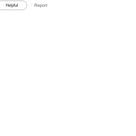
Report
Helpful