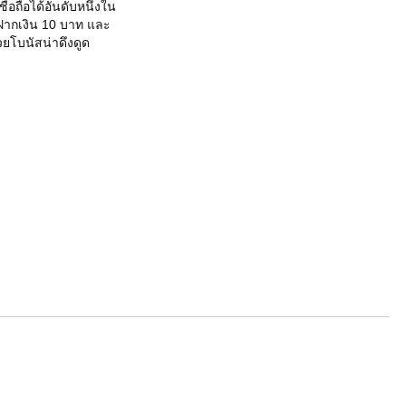
ื่อถือได้อันดับหนึ่งใน
ฝากเงิน 10 บาท และ
วยโบนัสน่าดึงดูด