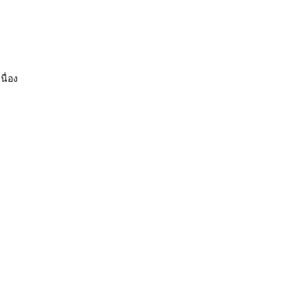
นื่อง