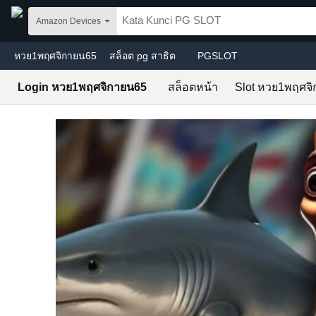
Skip to main content
Amazon Devices
หวย1พฤศจิกายน65
สล็อต pg สาธิต
PGSLOT
Login หวย1พฤศจิกายน65
สล็อตหน้า
Slot หวย1พฤศจ