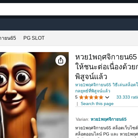
ิกายน65
PG SLOT
หวย1พฤศจิกายน65 ว
ให้ชนะต่อเนื่องด้วยก
พิสูจน์แล้ว
หวย1พฤศจิกายน65 วิธีเล่นสล็อตให
กลยุทธ์ที่พิสูจน์แล้ว
5
33.333 rat
|
Search this page
Varian:
หวย1พฤศจิกายน65
หวย1พฤศจิกายน65 สล็อตเว็บไซต์ 
สล็อตออนไลน์ PG และ หวย1พฤศ