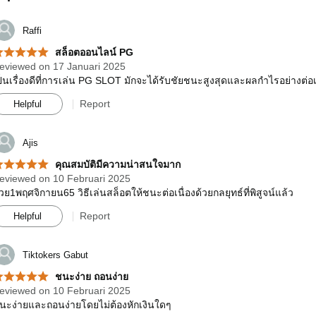
Raffi
สล็อตออนไลน์ PG
eviewed on 17 Januari 2025
ป็นเรื่องดีที่การเล่น PG SLOT มักจะได้รับชัยชนะสูงสุดและผลกำไรอย่างต่อเ
Report
Helpful
Ajis
คุณสมบัติมีความน่าสนใจมาก
eviewed on 10 Februari 2025
วย1พฤศจิกายน65 วิธีเล่นสล็อตให้ชนะต่อเนื่องด้วยกลยุทธ์ที่พิสูจน์แล้ว
Report
Helpful
Tiktokers Gabut
ชนะง่าย ถอนง่าย
eviewed on 10 Februari 2025
นะง่ายและถอนง่ายโดยไม่ต้องหักเงินใดๆ