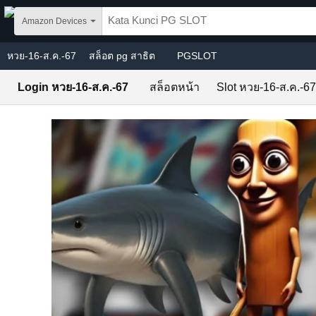
Skip to main content
Amazon Devices
หวย-16-ส.ค.-67
สล็อต pg สาธิต
PGSLOT
Login หวย-16-ส.ค.-67
สล็อตหน้า
Slot หวย-16-ส.ค.-67