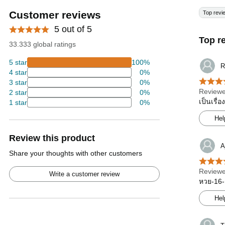
Customer reviews
Top revi
5 out of 5
Top r
33.333 global ratings
5 star
100%
R
4 star
0%
3 star
0%
Reviewe
2 star
0%
เป็นเรื่
1 star
0%
Hel
Review this product
A
Share your thoughts with other customers
Reviewe
Write a customer review
หวย-16-
Hel