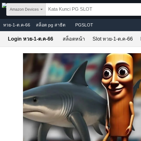
Skip to main content
Amazon Devices
หวย-1-ต.ค-66
สล็อต pg สาธิต
PGSLOT
Login หวย-1-ต.ค-66
สล็อตหน้า
Slot หวย-1-ต.ค-66