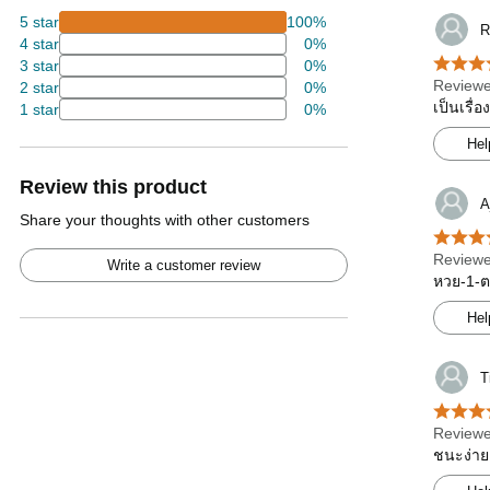
5 star
100%
R
4 star
0%
3 star
0%
Reviewe
2 star
0%
เป็นเรื่
1 star
0%
Hel
Review this product
A
Share your thoughts with other customers
Reviewe
Write a customer review
หวย-1-ต.
Hel
T
Reviewe
ชนะง่าย