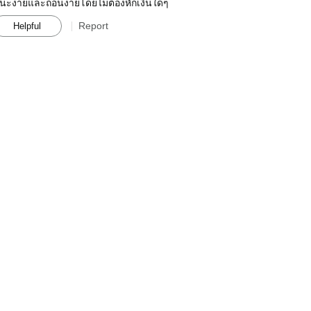
นะง่ายและถอนง่ายโดยไม่ต้องหักเงินใดๆ
Report
Helpful