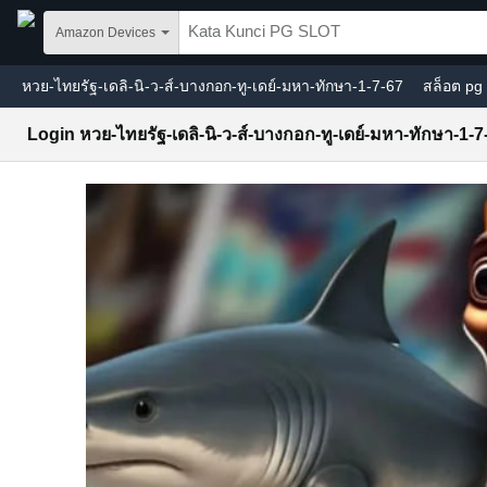
Skip to main content
Amazon Devices
หวย-ไทยรัฐ-เดลิ-นิ-ว-ส์-บางกอก-ทู-เดย์-มหา-ทักษา-1-7-67
สล็อต pg
Login หวย-ไทยรัฐ-เดลิ-นิ-ว-ส์-บางกอก-ทู-เดย์-มหา-ทักษา-1-7