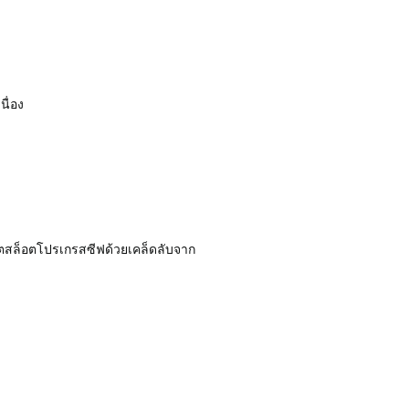
นื่อง
พอตสล็อตโปรเกรสซีฟด้วยเคล็ดลับจาก