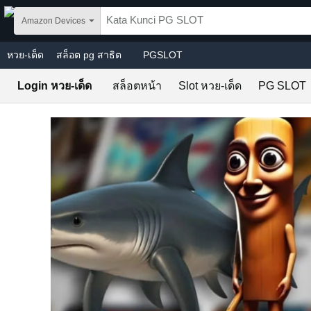
Skip to main content
Amazon Devices
หวย-เด็ด
สล็อต pg สาธิต
PGSLOT
Login หวย-เด็ด
สล็อตหน้า
Slot หวย-เด็ด
PG SLOT