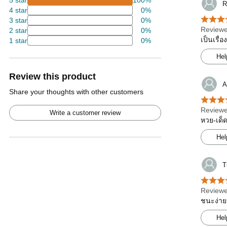
5 star
100%
R
4 star
0%
3 star
0%
Reviewe
2 star
0%
เป็นเรื่
1 star
0%
Hel
Review this product
A
Share your thoughts with other customers
Reviewe
Write a customer review
หวย-เด็ด
Hel
T
Reviewe
ชนะง่าย
Hel