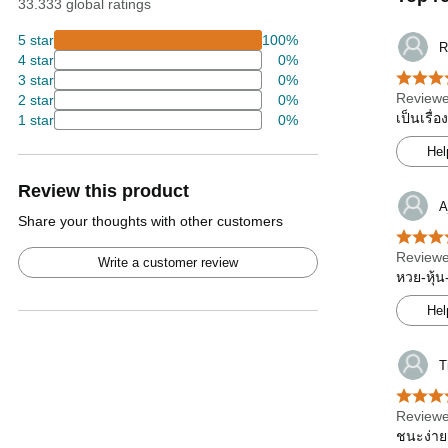
33.333 global ratings
5 star
100%
R
4 star
0%
3 star
0%
Reviewe
2 star
0%
เป็นเรื่
1 star
0%
Hel
Review this product
A
Share your thoughts with other customers
Reviewe
Write a customer review
หวย-หุ้น
Hel
T
Reviewe
ชนะง่าย