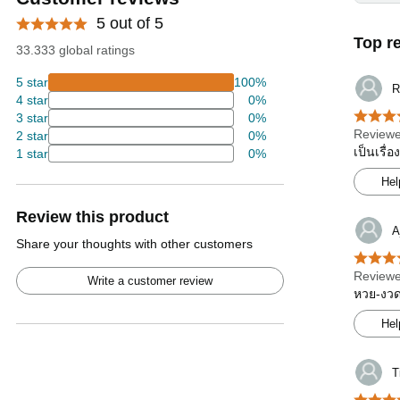
5 out of 5
Top r
33.333 global ratings
5 star
100%
R
4 star
0%
3 star
0%
Reviewe
2 star
0%
เป็นเรื่
1 star
0%
Hel
Review this product
A
Share your thoughts with other customers
Reviewe
Write a customer review
หวย-งวด-
Hel
T