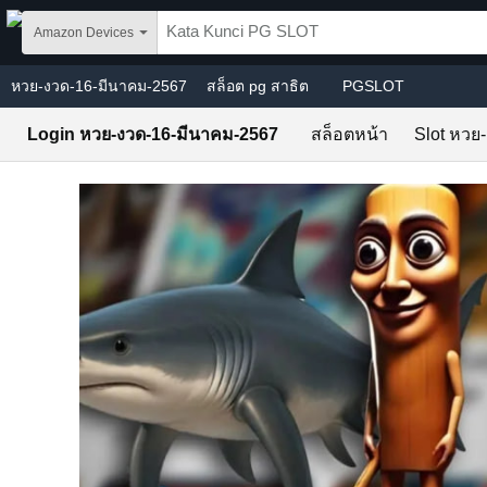
Skip to main content
Amazon Devices
หวย-งวด-16-มีนาคม-2567
สล็อต pg สาธิต
PGSLOT
Login หวย-งวด-16-มีนาคม-2567
สล็อตหน้า
Slot หวย