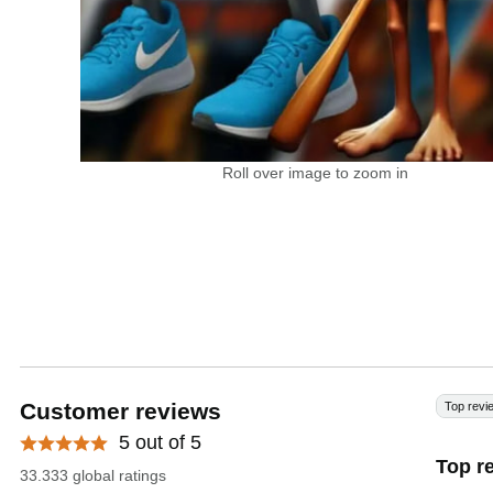
Roll over image to zoom in
Customer reviews
Top revi
5 out of 5
Top r
33.333 global ratings