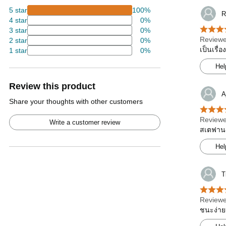
5 star
100%
R
4 star
0%
3 star
0%
Reviewe
2 star
0%
เป็นเรื่
1 star
0%
Hel
Review this product
A
Share your thoughts with other customers
Reviewe
Write a customer review
สเตฟาน-
Hel
T
Reviewe
ชนะง่าย