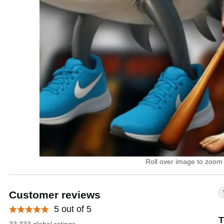
Roll over image to zoom 
Customer reviews
5 out of 5
T