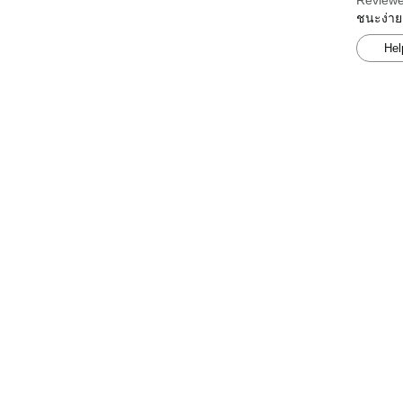
Reviewe
ชนะง่าย
Hel