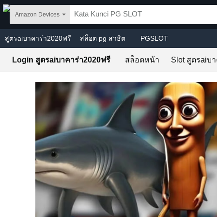
Skip to main content
Amazon Devices
สูตรaiบาคาร่า2020ฟรี
สล็อต pg สาธิต
PGSLOT
Login สูตรaiบาคาร่า2020ฟรี
สล็อตหน้า
Slot สูตรaiบ