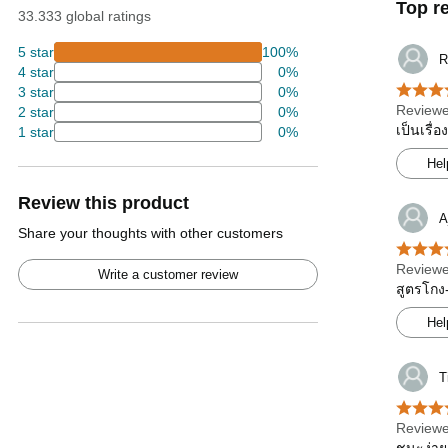
Top r
33.333 global ratings
5 star
100%
R
4 star
0%
3 star
0%
Reviewe
2 star
0%
เป็นเรื่
1 star
0%
Hel
Review this product
A
Share your thoughts with other customers
Reviewe
Write a customer review
สูตรโกง
Hel
T
Reviewe