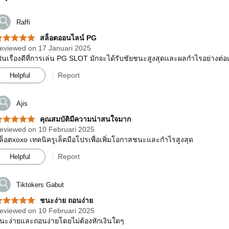
Raffi
สล็อตออนไลน์ PG
eviewed on 17 Januari 2025
ป็นเรื่องดีที่การเล่น PG SLOT มักจะได้รับชัยชนะสูงสุดและผลกำไรอย่างต่อเ
Report
Helpful
Ajis
คุณสมบัติมีความน่าสนใจมาก
eviewed on 10 Februari 2025
ล็อตxoxo เทคนิครูเล็ตมือโปรเพื่อเพิ่มโอกาสชนะและกำไรสูงสุด
Report
Helpful
Tiktokers Gabut
ชนะง่าย ถอนง่าย
eviewed on 10 Februari 2025
นะง่ายและถอนง่ายโดยไม่ต้องหักเงินใดๆ