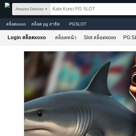
Skip to main content
Amazon Devices
สล็อตxoxo
สล็อต pg สาธิต
PGSLOT
Login สล็อตxoxo
สล็อตหน้า
Slot สล็อตxoxo
PG S