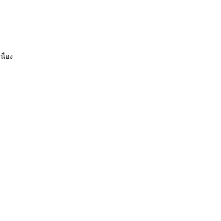
นื่อง