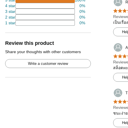
5 star
100%
R
4 star
0%
3 star
0%
Reviewe
2 star
0%
เป็นเรื่
1 star
0%
Hel
Review this product
A
Share your thoughts with other customers
Reviewe
Write a customer review
สล็อตxox
Hel
T
Reviewe
ชนะง่าย
Hel