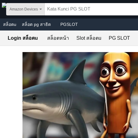
Skip to main content
Amazon Devices
สล็อตu
สล็อต pg สาธิต
PGSLOT
Login สล็อตu
สล็อตหน้า
Slot สล็อตu
PG SLOT