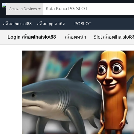
Skip to main content
Amazon Devices
สล็อตthaislot88
สล็อต pg สาธิต
PGSLOT
Login สล็อตthaislot88
สล็อตหน้า
Slot สล็อตthaislot8