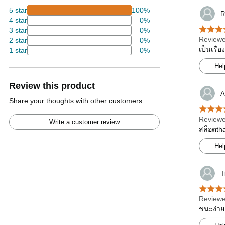
5 star
100%
R
4 star
0%
3 star
0%
Reviewe
2 star
0%
เป็นเรื่
1 star
0%
Hel
Review this product
A
Share your thoughts with other customers
Reviewe
Write a customer review
สล็อตtha
Hel
T
Reviewe
ชนะง่าย