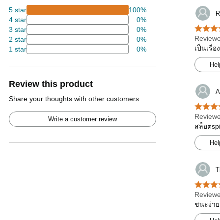
5 star
100%
R
4 star
0%
3 star
0%
Reviewe
2 star
0%
เป็นเรื่
1 star
0%
Hel
Review this product
A
Share your thoughts with other customers
Reviewe
Write a customer review
สล็อตspi
Hel
T
Reviewe
ชนะง่าย