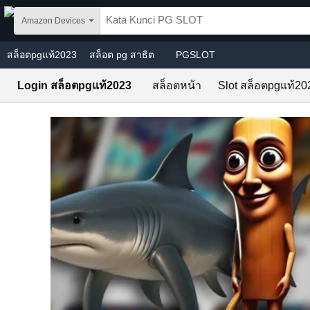
Skip to main content
Amazon Devices
สล็อตpgแท้2023
สล็อต pg สาธิต
PGSLOT
Login สล็อตpgแท้2023
สล็อตหน้า
Slot สล็อตpgแท้20