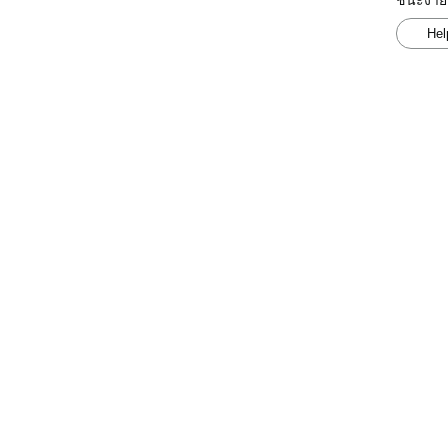
ชนะง่าย
Hel