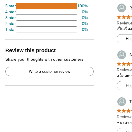
5 star
100%
R
4 star
0%
3 star
0%
Reviewe
2 star
0%
เป็นเรื่
1 star
0%
Hel
Review this product
A
Share your thoughts with other customers
Reviewe
Write a customer review
สล็อตmax
Hel
T
Reviewe
ชนะง่าย