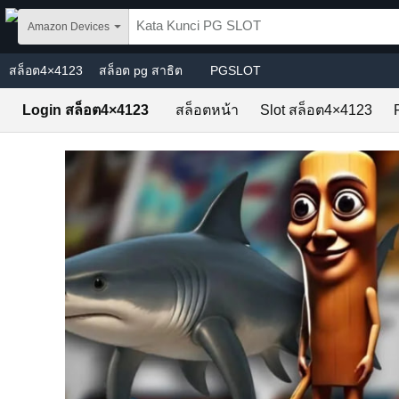
Skip to main content
Amazon Devices
สล็อต4×4123
สล็อต pg สาธิต
PGSLOT
Login สล็อต4×4123
สล็อตหน้า
Slot สล็อต4×4123