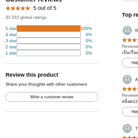
5 out of 5
Top r
33.333 global ratings
5 star
100%
R
4 star
0%
3 star
0%
Reviewe
2 star
0%
เป็นเรื่
1 star
0%
Hel
Review this product
A
Share your thoughts with other customers
Reviewe
Write a customer review
สล็อต123
Hel
T