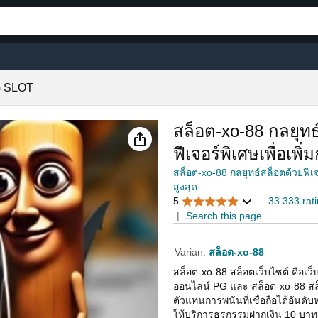
 SLOT
สล็อต-xo-88 กลยุทธ
ฟีเจอร์พิเศษเพื่อเพิ่
สล็อต-xo-88 กลยุทธ์สล็อตด้วยฟีเจอ
สูงสุด
5
33.333 rat
|
Search this page
Varian:
สล็อต-xo-88
สล็อต-xo-88 สล็อตเว็บไซต์ คือเว
ออนไลน์ PG และ สล็อต-xo-88 สล็อ
ตัวแทนการพนันที่เชื่อถือได้อันดับ
ให้บริการธุรกรรมฝากเงิน 10 บาท