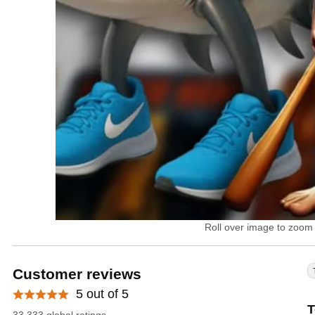
Roll over image to zoom 
Customer reviews
5 out of 5
T