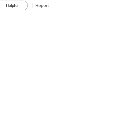
Report
Helpful