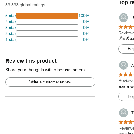
Top r
33.333 global ratings
5 star
100%
R
4 star
0%
3 star
0%
Reviewe
2 star
0%
เป็นเรื่
1 star
0%
Hel
Review this product
A
Share your thoughts with other customers
Reviewe
Write a customer review
สล็อต-w
Hel
T
Reviewe